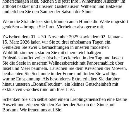
höherschlagen lässt, buchen Sie jetzt Ihre „Winterliche Auszeit“ im
arthotel bakker und unseren Gästehäusern Wilhelm und Bakkerie
und erleben Sie den Zauber der Saison der Sinne.
Wenn die Strände leer sind, können auch Hunde die Weite ungestört
genießen – bringen Sie Ihren Vierbeiner also gerne mit.
Zwischen dem 01. – 30. November 2025 sowie dem 02. Januar –
15. März 2026 laden wir Sie zu drei erholsamen Tagen ein.
Genießen Sie zwei Übernachtungen in unseren modernen
Wohlfühlzimmern, starten Sie mit einem reichhaltigen
Frühstücksbuffet voller frischer Leckereien in den Tag und lassen
Sie die Seele in unserem Wellnessbereich mit Panoramablick über
Insel und Meer baumeln. Lauschen Sie dem Kreischen der Möwen,
beobachten Sie Seehunde in der Ferne und finden Sie wohlig-
warme Entspannung. Als besonderes Extra erhalten Sie darüber
hinaus unseren „BonusFreuden“, ein kleines Gutscheinheft mit
exklusiven Goodies rund um InselLust.
Schenken Sie sich selbst oder einem Lieblingsmenschen eine kleine
Auszeit und erleben Sie den Zauber der Saison der Sinne auf
Borkum. Wir freuen uns auf Sie!