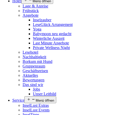
Hotel
Menü öffnen
Lage & Anreise
Frühstück
Angebote
Inselzauber
LeseGlück Arrangement
Yoga
Babymoon neu gedacht
Winterliche Auszeit
Last Minute Angebote
Private Wellness Night
Lesehotel
Nachhaltigkeit
Borkum mit Hund
Gruppenraum
Geschäftsreisen
Aktuelles
Bewertungen
Das sind wir
Jobs
Unser Leitbild
Service
Menü öffnen
InselLust Extras
InselLust Events
InselTipps