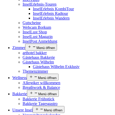
InselErlebnis-Touren
InselErlebnis KombiTour
InselErlebnis Radtour
InselErlebnis Wandern
Gutscheine
Webcam Borkum
InselLust Shop
InselLust Magazin
InselPost Anmeldung
Zimmer
Menü öffnen
arthotel bakker
Gästehaus Bakkerie
Gästehaus Wilhelm
Gästehaus Wilhelm Exklusiv
Themenzimmer
Wellness
Menü öffnen
Allergiker willkommen
Breathwork & Balance
Bakkerie
Menü öffnen
Bakkerie Frühstück
Bakkerie Tagesgastro
Unsere Insel
Menü öffnen