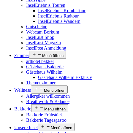
InselErlebnis-Touren
InselErlebnis KombiTour
InselErlebnis Radtour
InselErlebnis Wandern
Gutscheine
Webcam Borkum
InselLust Shop
InselLust Magazin
InselPost Anmeldung
Zimmer
Menü öffnen
arthotel bakker
Gästehaus Bakkerie
Gästehaus Wilhelm
Gästehaus Wilhelm Exklusiv
Themenzimmer
Wellness
Menü öffnen
Allergiker willkommen
Breathwork & Balance
Bakkerie
Menü öffnen
Bakkerie Frühstück
Bakkerie Tagesgastro
Unsere Insel
Menü öffnen