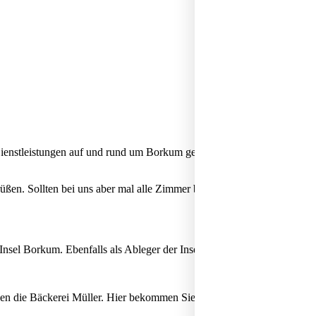
nstleistungen auf und rund um Borkum gefragt. Daher haben wir Ihnen
rüßen. Sollten bei uns aber mal alle Zimmer belegt sein, freuen wir un
nsel Borkum. Ebenfalls als Ableger der Insellust Gbr gegründet, stell
n die Bäckerei Müller. Hier bekommen Sie alles was sie der Hunger a