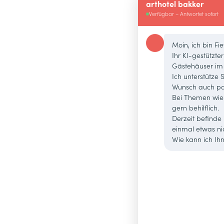
arthotel bakker
Verfügbar – Antwortet sofort
Moin, ich bin Fie
Ihr KI-gestützter
Gästehäuser im 
Ich unterstütze 
Wunsch auch pa
Bei Themen wie F
gern behilflich.
Derzeit befinde 
einmal etwas ni
Wie kann ich Ih