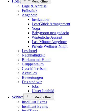
Hotel
Menü öffnen
Lage & Anreise
Frühstück
Angebote
Inselzauber
LeseGlück Arrangement
Yoga
Babymoon neu gedacht
Winterliche Auszeit
Last Minute Angebote
Private Wellness Night
Lesehotel
Nachhaltigkeit
Borkum mit Hund
Gruppenraum
Geschäftsreisen
Aktuelles
Bewertungen
Das sind wir
Jobs
Unser Leitbild
Service
Menü öffnen
InselLust Extras
InselLust Events
InselTipps