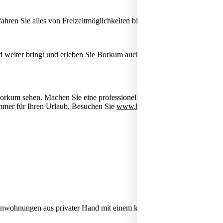
fahren Sie alles von Freizeitmöglichkeiten bis hin zur Geschichte der I
weiter bringt und erleben Sie Borkum auch in den Ecken, wo Sie ohn
rkum sehen. Machen Sie eine professionelle Wattführung und lassen Si
mmer für Ihren Urlaub. Besuchen Sie
www.borkum-zimmer.de
nwohnungen aus privater Hand mit einem kostenlosen Direktkontakt 