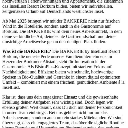
hochwertigen Ferienwohnungen und Appartements, die zusammen
das InselLust Resort Borkum bilden, bieten wir individuellen,
zeitgemäßen Urlaub auf Deutschlands westlichster Insel.
Ab Mai 2025 bringen wir mit der BAKKERIE nicht nur frischen
Wind in die Hotellerie, sondern auch in die Gast­ronomie auf
Borkum. Die BAKKERIE wird dein neues Arbeitsumfeld, in dem
deine verbindliche Art, deine echte Gastfreundschaft und deine
umsichtige Arbeitsweise genau den richtigen Platz finden.
Was ist die BAKKERIE?
Die BAKKERIE by InselLust Resort
Borkum, die neueste Perle unseres Familienunterneh­mens im
Herzen der Borkumer Altstadt, steht für Innovation in der
Gastronomie. Als BistroPlus-Konzept mit starkem Fokus auf
Nachhaltigkeit und Effizienz bieten wir schnelle, hochwertige
Speisen in Bio-Qualität und Getränke in einem digital optimierten
Umfeld – kombiniert mit einem frischen, gemütlichen Ambiente á la
In­selLust.
Klar ist, dass uns dein engagierter Einsatz und die gewissenhafte
Erfüllung deiner Aufgaben sehr wichtig sind. Doch legen wir
ebenso großen Wert darauf, dass Du dich mit deiner Persönlichkeit
in unser Team einbringst. Bei uns geht es nicht nur um das
Arbeitspensum, sondern auch um ein starkes Miteinander. Wir sind
über­zeugt, dass ein engagiertes Team, das über die tägliche Routine
hinaus Respekt und Unterstützung füreinander zeigt, den wahren