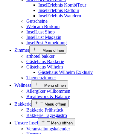
InselErlebnis KombiTour
InselErlebnis Radtour
InselErlebnis Wandern
Gutscheine
Webcam Borkum
InselLust Shop
InselLust Magazin
InselPost Anmeldung
Zimmer
Menü öffnen
arthotel bakker
Gästehaus Bakkerie
Gästehaus Wilhelm
Gästehaus Wilhelm Exklusiv
Themenzimmer
Wellness
Menü öffnen
Allergiker willkommen
Breathwork & Balance
Bakkerie
Menü öffnen
Bakkerie Frühstück
Bakkerie Tagesgastro
Unsere Insel
Menü öffnen
Veranstaltungskalender