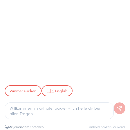
Zimmer suchen
🇬🇧 English
Mit jemandem sprechen
arthotel bakker
·
GauVendi