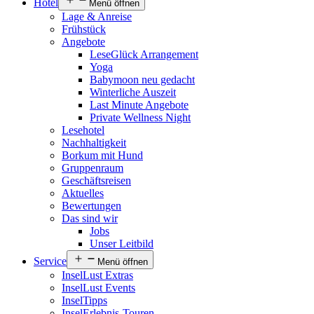
Hotel
Menü öffnen
Lage & Anreise
Frühstück
Angebote
LeseGlück Arrangement
Yoga
Babymoon neu gedacht
Winterliche Auszeit
Last Minute Angebote
Private Wellness Night
Lesehotel
Nachhaltigkeit
Borkum mit Hund
Gruppenraum
Geschäftsreisen
Aktuelles
Bewertungen
Das sind wir
Jobs
Unser Leitbild
Service
Menü öffnen
InselLust Extras
InselLust Events
InselTipps
InselErlebnis-Touren